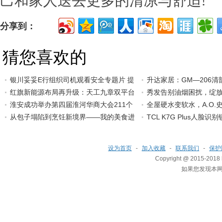
己和家人送去更多的
清凉与舒适!
分享到：
猜您喜欢的
银川妥妥E行组织司机观看安全专题片 提
升达家居：GM—206
红旗新能源布局再升级：天工九章双平台
然
秀发告别油烟困扰，绽
淮安成功举办第四届淮河华商大会211个
全屋硬水变软水，A.O.
从包子塌陷到烹饪新境界——我的美食进
TCL K7G Plus人脸
设为首页
-
加入收藏
-
联系我们
-
保护
Copyright @ 2015-2018 h
如果您发现本