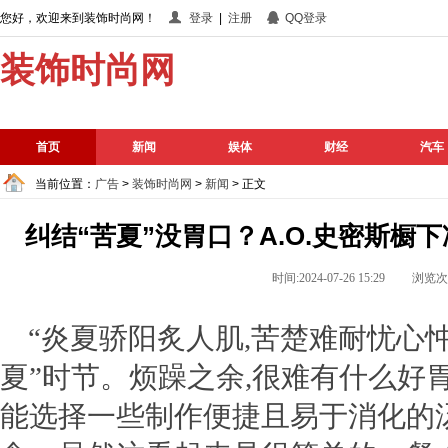
您好，欢迎来到装饰时尚网！
登录
|
注册
QQ登录
装饰时尚网
首页
新闻
娱体
财经
汽车
当前位置：
广告
>
装饰时尚网
>
新闻
> 正文
纠结“苦夏”没胃口？A.O.史密斯橱
时间:2024-07-26 15:29 浏览
“炎夏骄阳炙人肌,苦楚难耐忧心
夏”时节。烦躁之余,很难有什么好胃
能选择一些制作便捷且易于消化的