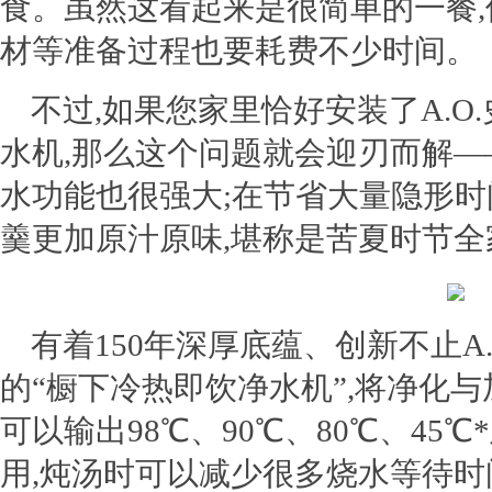
食。虽然这看起来是很简单的一餐,
材等准备过程
也要耗费不少时间。
不过,如果您家里恰好安装了
A.
水机,
那么这个问题就会迎刃而解—
水功能
也很
强大
;在节省大量隐形时
羹更加原汁原味,堪称是苦夏时节全
有着150年深厚底蕴、创新不止A
的“橱下冷热即饮净水机”,将净化
可以输出98℃、90℃、80℃、45
用,炖汤时可以减少很多烧水等待时